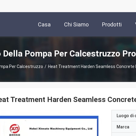
Casa
Chi Siamo
Prodotti
 Della Pompa Per Calcestruzzo Pro
ompa Per Calcestruzzo
/
Heat Treatment Harden Seamless Concrete
eat Treatment Harden Seamless Concret
Luogo di 
Marca