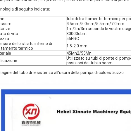
nologia di seguito indicata:
me
tubi di trattamento termico per 
essore
4.5mm/5.0mm/5.5mm/7.0mm
tanze
1m/2n/3m secondo le vostre esi
ata di vita
30000cbm
rezza
55HRC
ssore dello strato interno di
1.5-2.0 mm
ttamento termico
eriale
45Mn2/55Mn
Utilizzato su tubi di ponte di pomp
licazione
posizioni dei tubi a boom
agine del tubo di resistenza all'usura della pompa di calcestruzzo