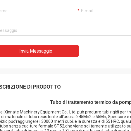
Invia Messaggio
SCRIZIONE DI PRODOTTO
Tubo di trattamento termico da pom
ei Xinnate Machinery Equipment Co., Ltd. può produrre tubi rigidi per
o di materiale di tubo resistente all'usura è 45Mn2 e 55Mn, Spessore è 
vizio puo'raggiungere i 30000 metri cubi, e la durezza e'di 55 HRC, qua
 tubo senza cuciture formale ST52,che viene solitamente utilizzato s
to per il tubo di boom, e 7,0 mm e 7,72 mm di solito per il tubo di ponte.