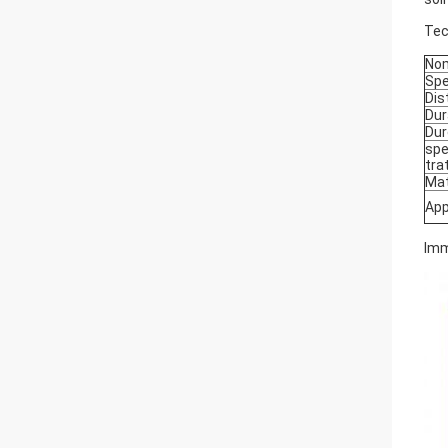
Tec
No
Sp
Dis
Dur
Du
spe
tra
Mat
App
Imm