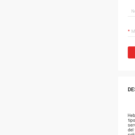
DE
Heb
tip
ser
del
soli