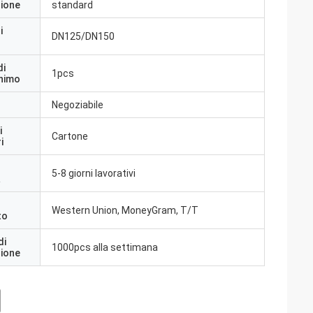
zione
standard
i
DN125/DN150
di
1pcs
inimo
Negoziabile
i
Cartone
i
5-8 giorni lavorativi
a
Western Union, MoneyGram, T/T
to
di
1000pcs alla settimana
zione