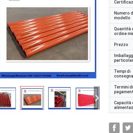
Certifica
Numero d
modello
Quantità 
ordine m
Prezzo
Imballagg
particolar
Tempi di
consegn
Termini di
pagamen
Capacità 
alimenta