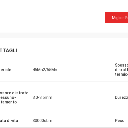
Miglior 
TTAGLI
Spesso
eriale
45Mn2/55Mn
di tra
termic
ssore di strato
Nessuno-
3.0-3.5mm
Durez
ttamento
ata di vita
30000cbm
Peso