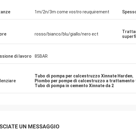
tanze
1m/2n/3m come vostro reuquirement
Spess
Tratt
ore
rosso/bianco/blu/giallo/nero ect
superfi
ssione di lavoro
85BAR
Tubo di pompa per calcestruzzo Xinnate Harden
,
denziare
Piombo per pompe di calcestruzzo a trattamento 
Tubo di pompa in cemento Xinnate da 2
SCIATE UN MESSAGGIO