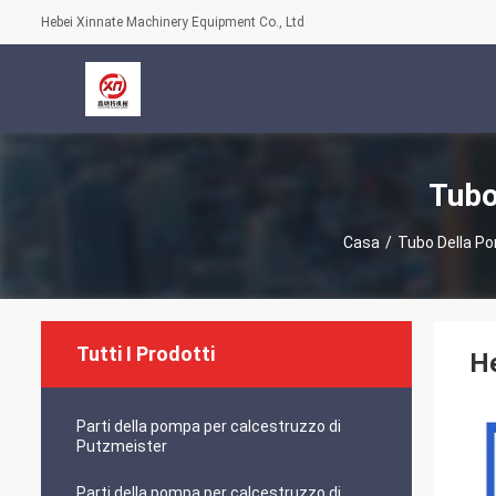
Hebei Xinnate Machinery Equipment Co., Ltd
Tubo
Casa
/
Tubo Della P
Tutti I Prodotti
H
Parti della pompa per calcestruzzo di
Putzmeister
Parti della pompa per calcestruzzo di