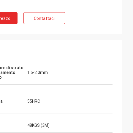
Prezzo
Contattaci
re di strato
ttamento
1.5-2.0mm
o
za
55HRC
48KGS (3M)