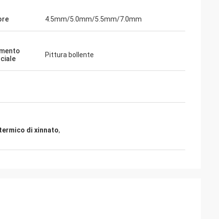
ore
4.5mm/5.0mm/5.5mm/7.0mm
amento
Pittura bollente
ciale
termico di xinnato
,