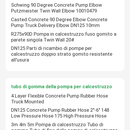
Schwing 90 Degree Concrete Pump Elbow
Putzmeister Twin Wall Elbow 10010479
Casted Concrete 90 Degree Elbow Concrete
Pump Truck Delivery Elbow DN125 10mm
R275x90D Pompa in calcestruzzo fuso gomito a
parete singola Twin Wall 20#
DN125 Parti di ricambio di pompe per
calcestruzzo doppio strato gomito resistente
all'usura
tubo di gomma della pompa per calcestruzzo
Casa
4 Layer Flexible Concrete Pump Rubber Hose
Truck Mounted
Prodotti
DN125 Concrete Pump Rubber Hose 2"-6" 148
Low Pressure Hose 175 High Pressure Hose
3m 4m 5m Pompa di calcestruzzo Tubo di
Video