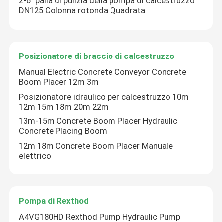
2-6" palla di pulizia della pompa di calcestruzzo
DN125 Colonna rotonda Quadrata
Calcetto, calcetto e calcetto
Posizionatore di braccio di calcestruzzo
Posizionatore di braccio di calcestruzzo
Manual Electric Concrete Conveyor Concrete
Boom Placer 12m 3m
Pompa di Rexthod
Posizionatore idraulico per calcestruzzo 10m
12m 15m 18m 20m 22m
Parti della pompa per calcestruzzo di SANY
13m-15m Concrete Boom Placer Hydraulic
Concrete Placing Boom
12m 18m Concrete Boom Placer Manuale
Parti della pompa per calcestruzzo Zoomlion
elettrico
Accessori per pompe per calcestruzzo
Pompa di Rexthod
Camion utilizzato della pompa per calcestruzzo
A4VG180HD Rexthod Pump Hydraulic Pump