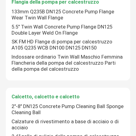
Flangia della pompa per calcestruzzo
133mm Q235B DN125 Concrete Pump Flange
Parti di ricambio per camion miscelatori di calcestruz
Wear Twin Wall Flange
5.5" Twin Wall Concrete Pump Flange DN125
Double Layer Weld On Flange
Pezzi di ricambio della centrale di betonaggio
SK FM HD Flange di pompa per calcestruzzo
A105 Q235 WCB DN100 DN125 DN150
Tubo della pompa per calcestruzzo
Indossare ordinario Twin Wall Maschio Femmina
Flancheria della pompa del calcestruzzo Parti
della pompa del calcestruzzo
Concreto pompa gomito
tubo di gomma della pompa per calcestruzzo
Calcetto, calcetto e calcetto
2"-8" DN125 Concrete Pump Cleaning Ball Sponge
Accoppiamento della pinza della pompa di calcestruz
Cleaning Ball
Calzature di rivestimento a base di acciaio o di
acciaio
Flangia della pompa per calcestruzzo