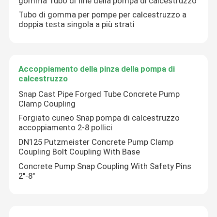
gomma Tubo di fine della pompa di calcestruzzo
Tubo di gomma per pompe per calcestruzzo a
doppia testa singola a più strati
Chi siamo
Fatory Tour
Accoppiamento della pinza della pompa di
calcestruzzo
Controllo di qualità
Snap Cast Pipe Forged Tube Concrete Pump
Clamp Coupling
Forgiato cuneo Snap pompa di calcestruzzo
Contattaci
accoppiamento 2-8 pollici
DN125 Putzmeister Concrete Pump Clamp
Richiedere un preventivo
Coupling Bolt Coupling With Base
Concrete Pump Snap Coupling With Safety Pins
2"-8"
Parti della pompa per calcestruzzo di Putzmeister
Parti della pompa per calcestruzzo di Schwing