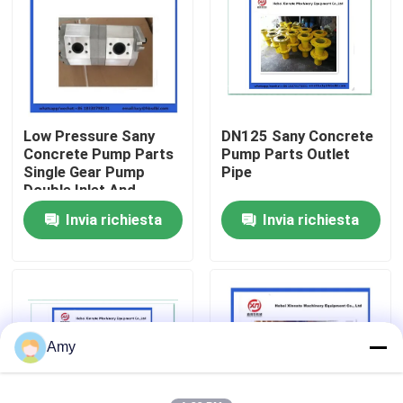
Chi siamo
Fatory Tour
Low Pressure Sany
DN125 Sany Concrete
Concrete Pump Parts
Pump Parts Outlet
Controllo di qualità
Single Gear Pump
Pipe
Double Inlet And
Double Outlet
Invia richiesta
Invia richiesta
Contattaci
Richiedere un preventivo
Parti della pompa per calcestruzzo di Putzmeister
Amy
Parti della pompa per calcestruzzo di Schwing