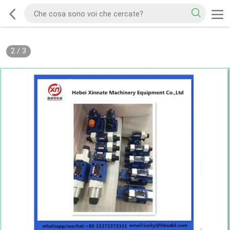
2
/
3