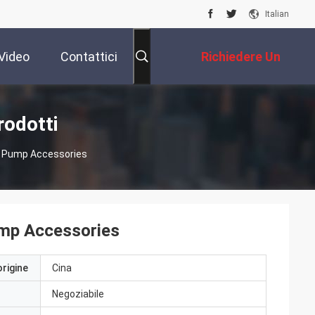
Italian
Video
Contattici
Richiedere Un
Preventivo
rodotti
e Pump Accessories
ump Accessories
origine
Cina
Negoziabile