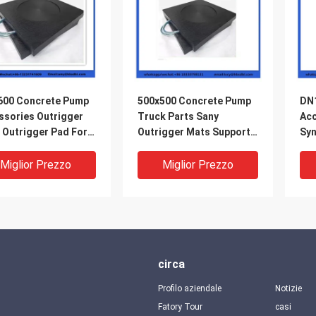
600 Concrete Pump
500x500 Concrete Pump
DN
ssories Outrigger
Truck Parts Sany
Acc
 Outrigger Pad For
Outrigger Mats Support
Syn
meister And Sany
Block
Po
p
Lub
Miglior Prezzo
Miglior Prezzo
circa
Profilo aziendale
Notizie
Fatory Tour
casi