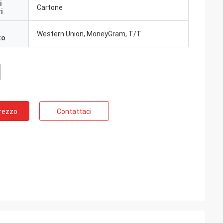
i
Cartone
i
Western Union, MoneyGram, T/T
to
Prezzo
Contattaci