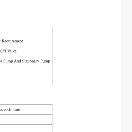
t Requirement
 Off Valve
le Pump And Stationary Pump
es each time