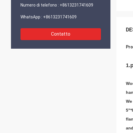
Numero di telefono :
+8613231741609
WhatsApp :
+8613231741609
DE
Contatto
Pro
1.
Wou
han
We 
5"*
fla
and