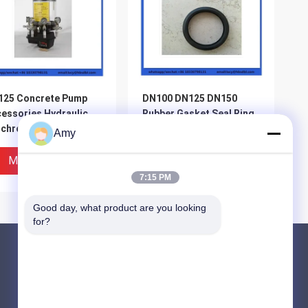
125 Concrete Pump
DN100 DN125 DN150
essories Hydraulic
Rubber Gasket Seal Ring
chronizing Dual
Polyurethane Rubber
Amy
wer Manual
Ring
rication Pump
Miglior Prezzo
Miglior Prezzo
7:15 PM
Good day, what product are you looking 
for?
Prodotti
Parti della pompa per calcestruzzo di Putzm
Parti della pompa per calcestruzzo di Schwi