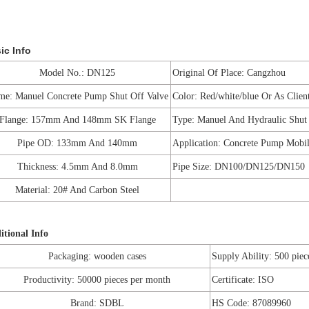
ic Info
Model No.: DN125
Original Of Place: Cangzhou
e: Manuel Concrete Pump Shut Off Valve
Color: Red/white/blue Or As Clien
Flange: 157mm And 148mm SK Flange
Type: Manuel And Hydraulic Shut
Pipe OD: 133mm And 140mm
Application: Concrete Pump Mobi
Thickness: 4.5mm And 8.0mm
Pipe Size: DN100/DN125/DN150
Material: 20# And Carbon Steel
itional Info
Packaging: wooden cases
Supply Ability: 500 piec
Productivity: 50000 pieces per month
Certificate: ISO
Brand: SDBL
HS Code: 87089960