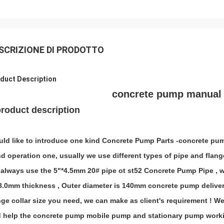
SCRIZIONE DI PRODOTTO
duct Description
concrete pump manual s
product description
ld like to introduce one kind Concrete Pump Parts -concrete pump 
d operation one, usually we use different types of pipe and flange
always use the 5"*4.5mm 20# pipe ot st52 Concrete Pump Pipe , w
8.0mm thickness , Outer diameter is 140mm concrete pump delivery
nge collar size you need, we can make as client's requirement ! We
 help the concrete pump mobile pump and stationary pump work