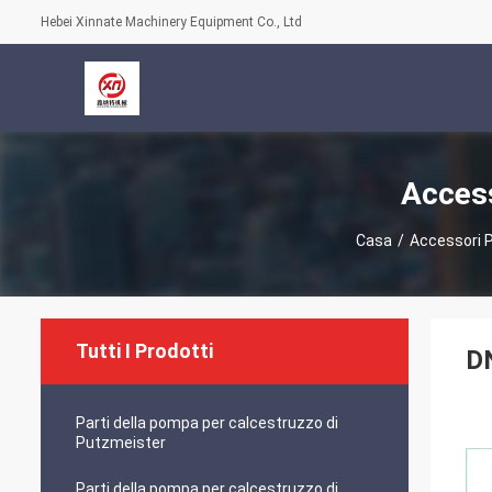
Hebei Xinnate Machinery Equipment Co., Ltd
Access
Casa
/
Accessori 
Tutti I Prodotti
D
Parti della pompa per calcestruzzo di
Putzmeister
Parti della pompa per calcestruzzo di