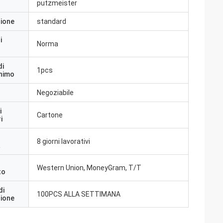
putzmeister
zione
standard
i
Norma
di
1pcs
inimo
Negoziabile
i
Cartone
i
8 giorni lavorativi
a
Western Union, MoneyGram, T/T
to
di
100PCS ALLA SETTIMANA
zione