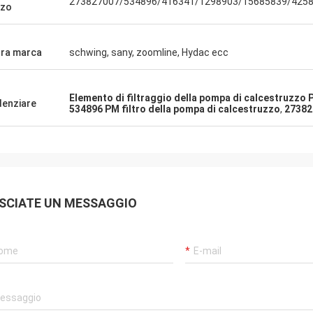
273827007/534896/416341/1298903/15685839/425
zzo
ltra marca
schwing, sany, zoomline, Hydac ecc
Elemento di filtraggio della pompa di calcestruzzo
denziare
534896 PM filtro della pompa di calcestruzzo
,
27382
SCIATE UN MESSAGGIO