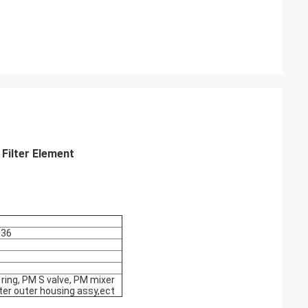
Filter Element
836
ring, PM S valve, PM mixer
er outer housing assy,ect