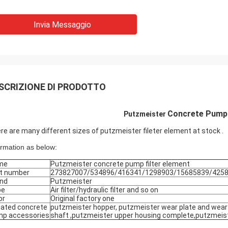
Invia Messaggio
SCRIZIONE DI PRODOTTO
Concrete Pump 
Putzmeister
re are many different sizes of putzmeister fileter element at stock .
ormation as below:
me
Putzmeister concrete pump filter element
t number
273827007/534896/416341/1298903/15685839/425
nd
Putzmeister
pe
Air filter/hydraulic filter and so on
or
Original factory one
lated concrete
putzmeister hopper, putzmeister wear plate and wear 
p accessories
shaft ,putzmeister upper housing complete,putzmeist