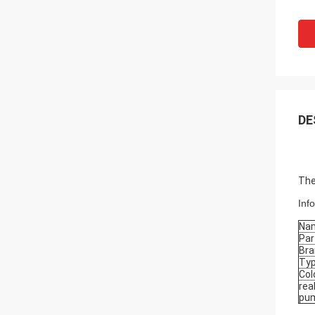
DE
The
Inf
Na
Par
Bra
Ty
Col
rea
pum