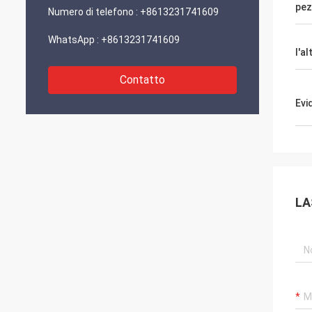
pe
Numero di telefono :
+8613231741609
WhatsApp :
+8613231741609
l'a
Contatto
Evi
LA