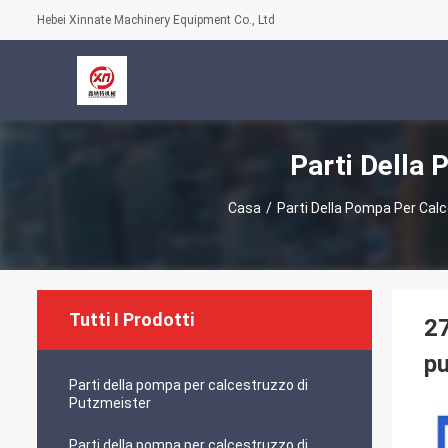
Hebei Xinnate Machinery Equipment Co., Ltd
Parti Della 
Casa
/
Parti Della Pompa Per Cal
Tutti I Prodotti
2
pu
Parti della pompa per calcestruzzo di
Putzmeister
Parti della pompa per calcestruzzo di