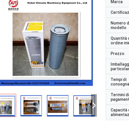
Marca
Certifica
Numero d
modello
Quantità 
ordine m
Prezzo
Imballagg
particolar
Tempi di
consegn
Termini di
pagamen
Capacità 
alimenta