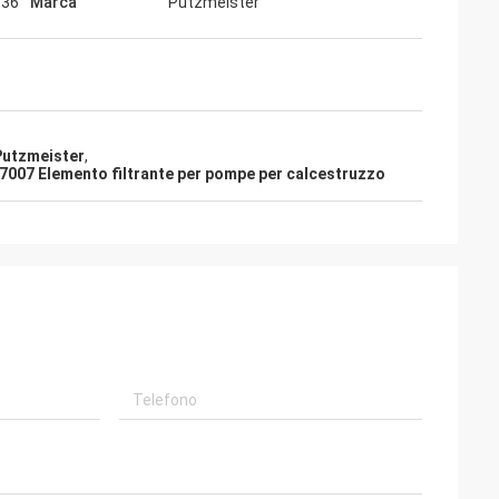
836
Marca
Putzmeister
 Putzmeister
,
7007 Elemento filtrante per pompe per calcestruzzo