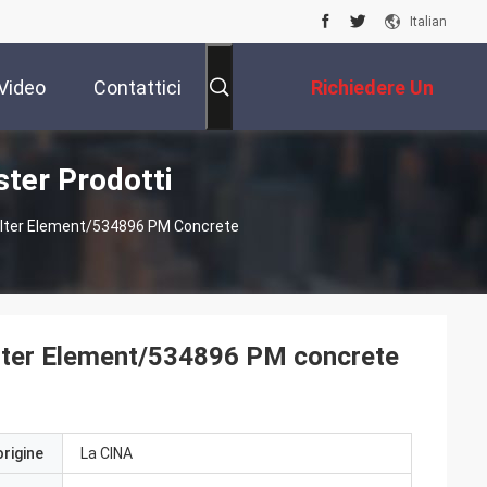
Italian
Video
Contattici
Richiedere Un
ster Prodotti
Preventivo
lter Element/534896 PM Concrete
lter Element/534896 PM concrete
origine
La CINA