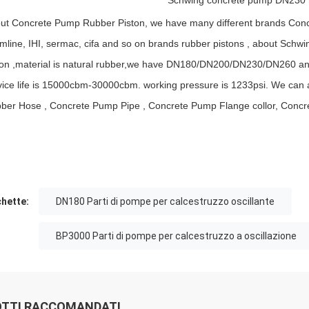
Schwing concrete pump DN230 r
ut Concrete Pump Rubber Piston, we have many different brands Conc
mline, IHI, sermac, cifa and so on brands rubber pistons , about Schwin
ton ,material is natural rubber,we have DN180/DN200/DN230/DN260 and
vice life is 15000cbm-30000cbm. working pressure is 1233psi. We can a
ber Hose , Concrete Pump Pipe , Concrete Pump Flange collor, Conc
chette:
DN180 Parti di pompe per calcestruzzo oscillante
BP3000 Parti di pompe per calcestruzzo a oscillazione
TTI RACCOMANDATI