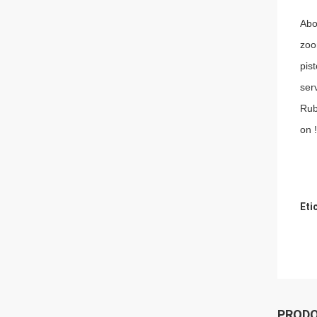
Abo
zoo
pis
ser
Rub
on !
Eti
PRODO