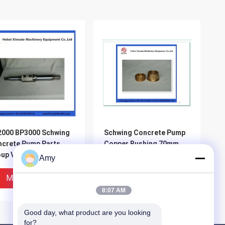
2000 BP3000 Schwing
Schwing Concrete Pump
crete Pump Parts
Copper Bushing 70mm
up Valve Spindle
10018047 10061077
Amy
Miglior Prezzo
Miglior Prezzo
8:07 AM
Good day, what product are you looking 
for?