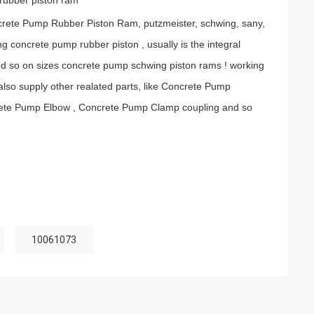
ubber piston ram
rete Pump Rubber Piston Ram, putzmeister, schwing, sany,
g concrete pump rubber piston , usually is the integral
 so on sizes concrete pump schwing piston rams ! working
lso supply other realated parts, like Concrete Pump
rete Pump Elbow , Concrete Pump Clamp coupling and so
10061073