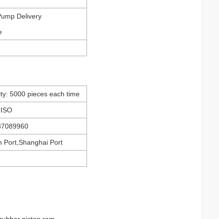
Pump Delivery
e
ity: 5000 pieces each time
: ISO
87089960
in Port,Shanghai Port