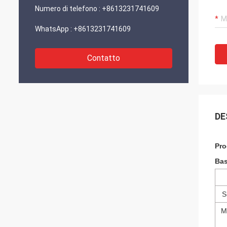
Numero di telefono :
+8613231741609
WhatsApp :
+8613231741609
Contatto
DE
Pro
Bas
S
M