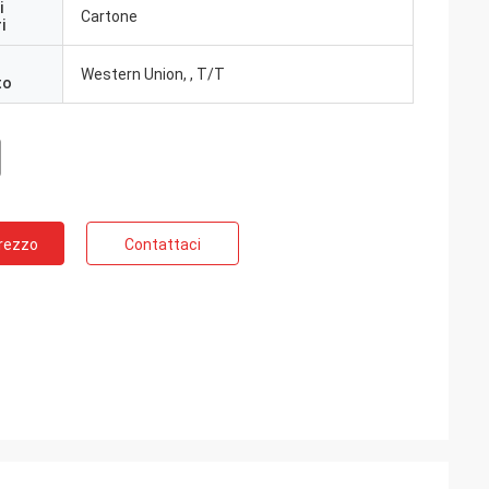
i
Cartone
i
Western Union, , T/T
to
Prezzo
Contattaci