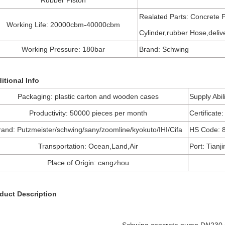
Rubber Piston
Realated Parts: Concrete 
Working Life
: 20000cbm-40000cbm
Cylinder,rubber Hose,deliv
Working Pressure: 180bar
Brand: Schwing
itional Info
Packaging: plastic carton and wooden cases
Supply Abil
Productivity: 50000 pieces per month
Certificate
rand: Putzmeister/schwing/sany/zoomline/kyokuto/IHI/Cifa
HS Code: 
Transportation: Ocean,Land,Air
Port: Tianj
Place of Origin: cangzhou
duct Description