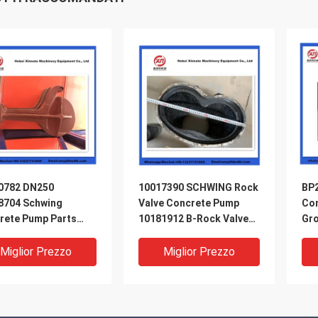
0782 DN250
10017390 SCHWING Rock
BP
8704 Schwing
Valve Concrete Pump
Con
rete Pump Parts
10181912 B-Rock Valve
Gro
ing Locking Cap
220/180/10059467
210/180
Miglior Prezzo
Miglior Prezzo