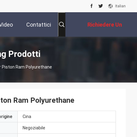
Italian
Video
Contattici
Richiedere Un
Preventivo
ng Prodotti
 Piston Ram Polyurethane
ton Ram Polyurethane
origine
Cina
Negoziabile