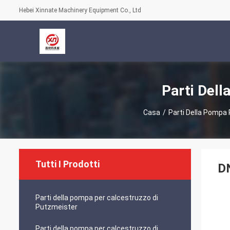
Hebei Xinnate Machinery Equipment Co., Ltd
Parti Dell
Casa
/
Parti Della Pompa
Tutti I Prodotti
D
Parti della pompa per calcestruzzo di
Putzmeister
Parti della pompa per calcestruzzo di