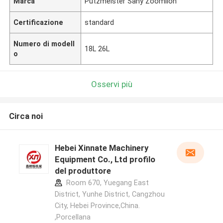
Marca
Putzmeister Sany Zoomlion
Certificazione
standard
Numero di modell
18L 26L
o
Osservi più
Circa noi
Hebei Xinnate Machinery
Equipment Co., Ltd profilo
del produttore
Room 670, Yuegang East
District, Yunhe District, Cangzhou
City, Hebei Province,China.
,Porcellana