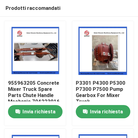
Prodotti raccomandati
955963205 Concrete
P3301 P4300 P5300
Mixer Truck Spare
P7300 P7500 Pump
Parts Chute Handle
Gearbox For Mixer
Casa
Mechanic 704223016
Truck
Invia richiesta
Invia richiesta
Prodotti
Video