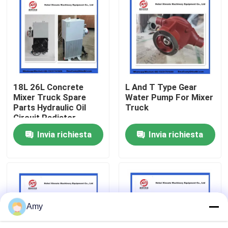
Chi siamo
Fatory Tour
18L 26L Concrete
L And T Type Gear
Controllo di qualità
Mixer Truck Spare
Water Pump For Mixer
Parts Hydraulic Oil
Truck
Circuit Radiator
Contattaci
Invia richiesta
Invia richiesta
Richiedere un preventivo
Parti della pompa per calcestruzzo di Putzmeister
Amy
Parti della pompa per calcestruzzo di Schwing