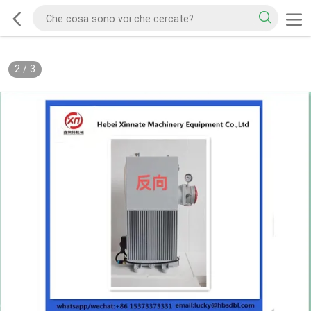
2
/
3