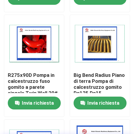
Chi siamo
Fatory Tour
Controllo di qualità
Contattaci
R275x90D Pompa in
Big Bend Radius Piano
calcestruzzo fuso
di terra Pompa di
gomito a parete
calcestruzzo gomito
Richiedere un preventivo
singola Twin Wall 20#
Dn125 Dn15
Invia richiesta
Invia richiesta
Parti della pompa per calcestruzzo di Putzmeister
Parti della pompa per calcestruzzo di Schwing