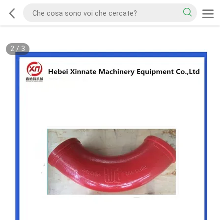
2
/
3