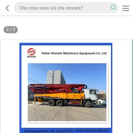
2
/
3