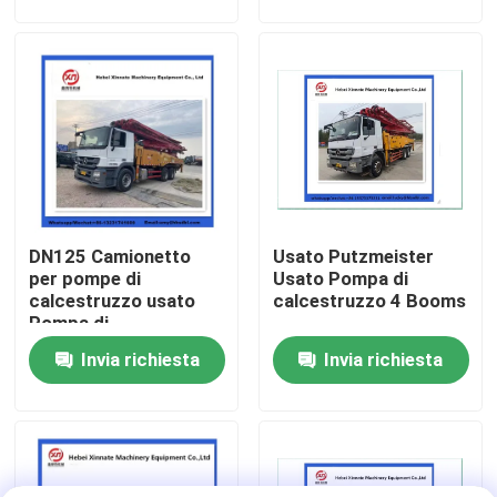
Chi siamo
Fatory Tour
Controllo di qualità
DN125 Camionetto
Usato Putzmeister
Contattaci
per pompe di
Usato Pompa di
calcestruzzo usato
calcestruzzo 4 Booms
Pompa di
Richiedere un preventivo
calcestruzzo mobile
Invia richiesta
Invia richiesta
Putzmeister di
seconda mano
Parti della pompa per calcestruzzo di Putzmeister
Parti della pompa per calcestruzzo di Schwing