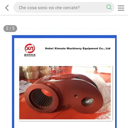
2
/
5