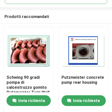
Prodotti raccomandati
Schwing 90 gradi
Putzmeister concrete
Casa
pompa di
pump rear housing
calcestruzzo gomito
Putzmeister Twin Wall
Prodotti
gomito 10010479
Invia richiesta
Invia richiesta
Video