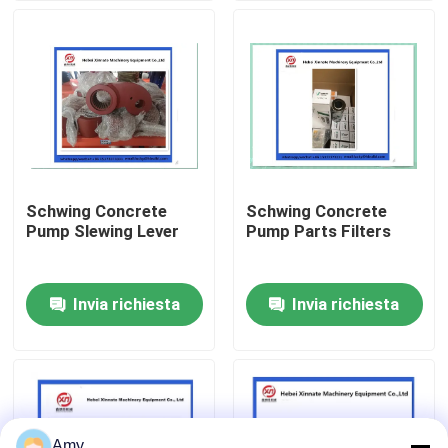
Chi siamo
Fatory Tour
Controllo di qualità
Schwing Concrete
Schwing Concrete
Pump Slewing Lever
Pump Parts Filters
Contattaci
Invia richiesta
Invia richiesta
Richiedere un preventivo
Parti della pompa per calcestruzzo di Putzmeister
Parti della pompa per calcestruzzo di Schwing
Amy