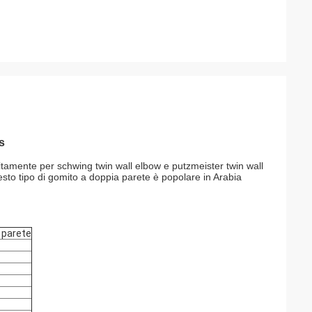
s
itamente per schwing twin wall elbow e putzmeister twin wall
to tipo di gomito a doppia parete è popolare in Arabia
 parete