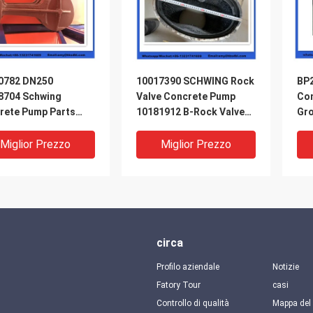
0782 DN250
10017390 SCHWING Rock
BP
8704 Schwing
Valve Concrete Pump
Con
rete Pump Parts
10181912 B-Rock Valve
Gro
ing Locking Cap
220/180/10059467
210/180
Miglior Prezzo
Miglior Prezzo
circa
Profilo aziendale
Notizie
Fatory Tour
casi
Controllo di qualità
Mappa del 