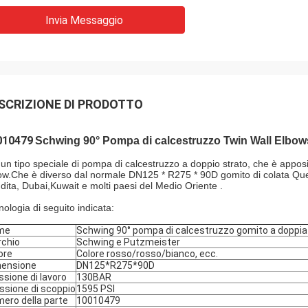
Invia Messaggio
SCRIZIONE DI PRODOTTO
010479
Schwing 90° Pompa di calcestruzzo Twin Wall Elbow
 un tipo speciale di pompa di calcestruzzo a doppio strato, che è appos
ow.Che è diverso dal normale DN125 * R275 * 90D gomito di colata Ques
dita, Dubai,Kuwait e molti paesi del Medio Oriente .
nologia di seguito indicata:
me
Schwing 90° pompa di calcestruzzo gomito a doppia
chio
Schwing e Putzmeister
ore
Colore rosso/rosso/bianco, ecc.
ensione
DN125*R275*90D
ssione di lavoro
130BAR
ssione di scoppio
1595 PSI
ero della parte
10010479