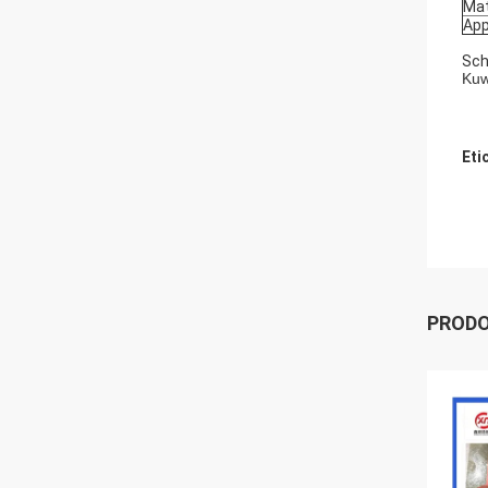
Mat
App
Sch
Kuw
Eti
PRODO