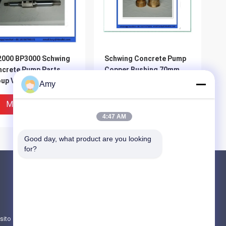
2000 BP3000 Schwing
Schwing Concrete Pump
crete Pump Parts
Copper Bushing 70mm
up Valve Spindle
10018047 10061077
Amy
Miglior Prezzo
Miglior Prezzo
4:47 AM
Good day, what product are you looking 
for?
Prodotti
Parti della pompa per calcestruzzo di Putzm
Parti della pompa per calcestruzzo di Schwi
sito
Parti di ricambio per camion miscelatori di 