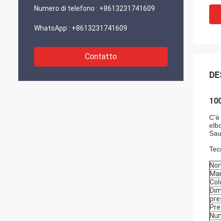
Numero di telefono :
+8613231741609
WhatsApp :
+8613231741609
Contatto
DE
10
C'è
elb
Sau
Tec
No
Mar
Col
Dim
pre
Pre
Num