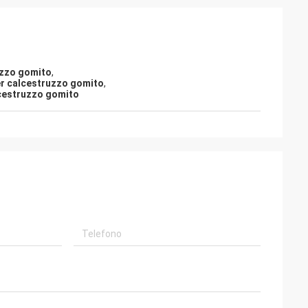
uzzo gomito
,
er calcestruzzo gomito
,
lcestruzzo gomito