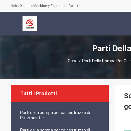
Hebei Xinnate Machinery Equipment Co., Ltd
Parti Dell
Casa
/
Parti Della Pompa Per Ca
Tutti I Prodotti
Sc
g
Parti della pompa per calcestruzzo di
Putzmeister
Parti della pompa per calcestruzzo di